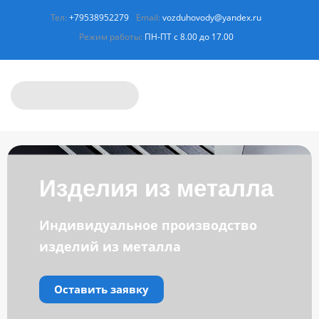
Тел:
+79538952279
Email:
vozduhovody@yandex.ru
Режим работы:
ПН-ПТ с 8.00 до 17.00
Изделия из металла
Индивидуальное производство
изделий из металла
Оставить заявку